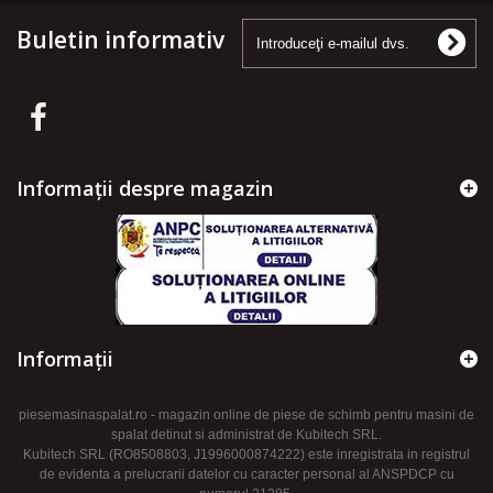
Buletin informativ
Informații despre magazin
Informaţii
piesemasinaspalat.ro - magazin online de piese de schimb pentru masini de
spalat detinut si administrat de Kubitech SRL.
Kubitech SRL (RO8508803, J1996000874222) este inregistrata in registrul
de evidenta a prelucrarii datelor cu caracter personal al ANSPDCP cu