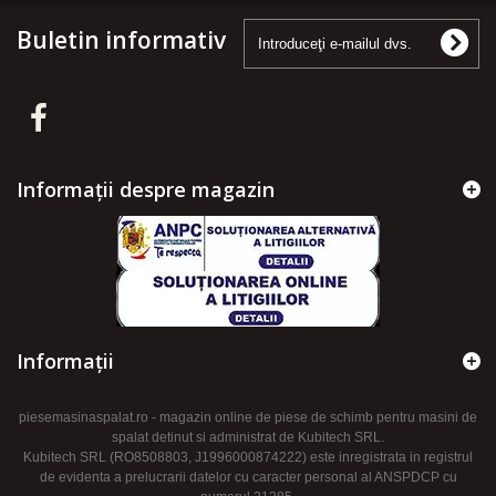
Buletin informativ
Informații despre magazin
Informaţii
piesemasinaspalat.ro - magazin online de piese de schimb pentru masini de
spalat detinut si administrat de Kubitech SRL.
Kubitech SRL (RO8508803, J1996000874222) este inregistrata in registrul
de evidenta a prelucrarii datelor cu caracter personal al ANSPDCP cu