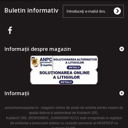
Buletin informativ
Informații despre magazin
Informaţii
piesemasinaspalat.ro - magazin online de piese de schimb pentru masini de
spalat detinut si administrat de Kubitech SRL.
Kubitech SRL (RO8508803, J1996000874222) este inregistrata in registrul
de evidenta a prelucrarii datelor cu caracter personal al ANSPDCP cu