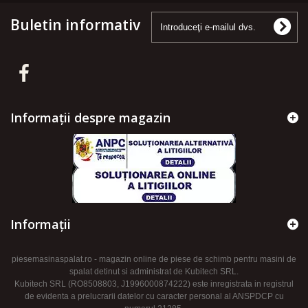
Buletin informativ
Informații despre magazin
Informaţii
piesemasinaspalat.ro - magazin online de piese de schimb pentru masini de
spalat detinut si administrat de Kubitech SRL.
Kubitech SRL (RO8508803, J1996000874222) este inregistrata in registrul
de evidenta a prelucrarii datelor cu caracter personal al ANSPDCP cu