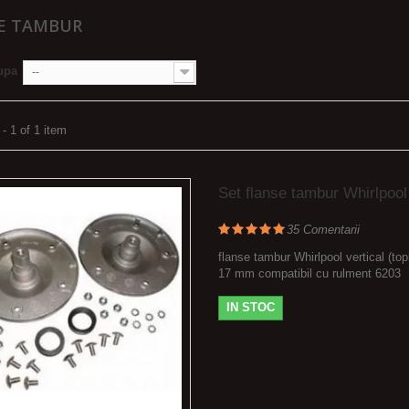
E TAMBUR
upa
--
- 1 of 1 item
Set flanse tambur Whirlpool
35
Comentarii
flanse tambur Whirlpool vertical (top
17 mm compatibil cu rulment 6203
IN STOC