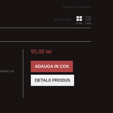
Contine 1 produs.
Vizualizati:
Grila
Lista
95,00 lei
ADAUGA IN COS
loader) ax
DETALII PRODUS