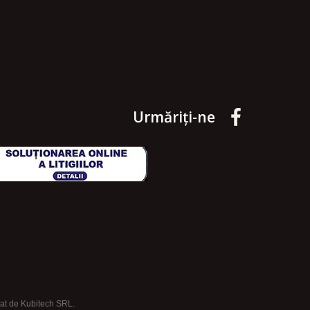
Urmăriți-ne
rat de Kubitech SRL.