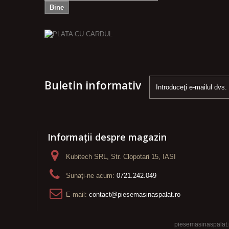
Bine
Buletin informativ
Informații despre magazin
Kubitech SRL, Str. Clopotari 15, IASI
Sunați-ne acum:
0721.242.049
E-mail:
contact@piesemasinaspalat.ro
piesemasinaspalat.r