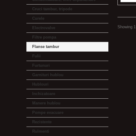
Cruci tambur, tripode
Curele
Showing 1 
Electrovalve
Filtre pompa
Flanse tambur
Fulii
Furtunuri
Garnituri hublou
Hublouri
Inchizatoare
Manere hublou
Pompe evacuare
Rezistente
Rulmenti