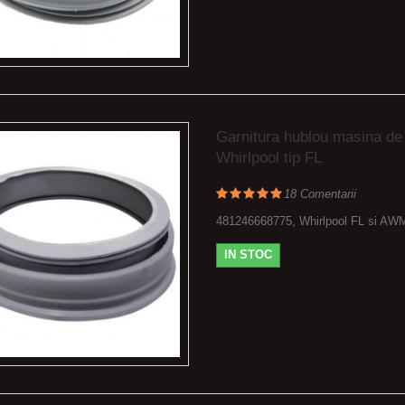
Garnitura hublou masina de
Whirlpool tip FL
18
Comentarii
481246668775, Whirlpool FL si AW
IN STOC