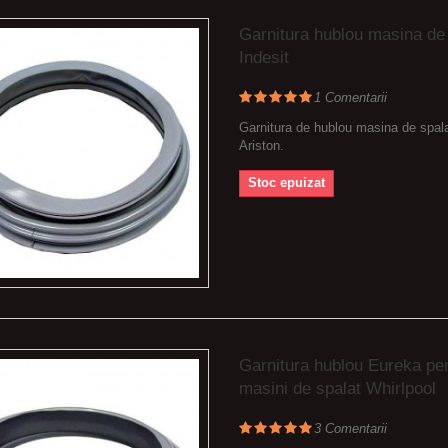
Garnitura hublou masina de
Indesit
1
Comentarii
Garnitura de hublou masina de spala
Ariston.
Stoc epuizat
Garnitura hublou Eureka pe
masini de spalat Whirlpool
3
Comentarii