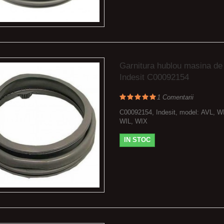
Garnitura hublou masina de
Indesit C00092154
1
Comentarii
C00092154, Indesit, model: AVL, W
WIL, WIX
IN STOC