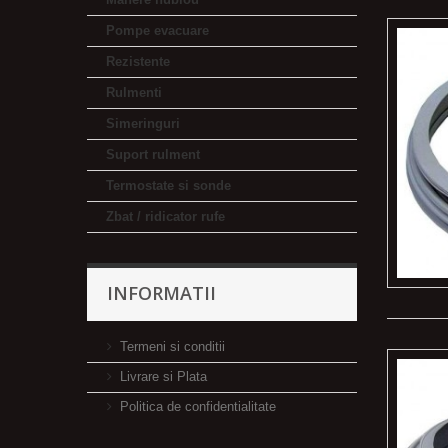
Pompe evacuare
Rezistente
Rulmenti
Simeringuri
Suport rulment
Termostate si sonde
Zbat / ridicator rufe
INFORMATII
Termeni si conditii
Livrare si Plata
Politica de confidentialitate