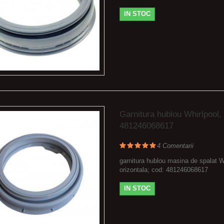
IN STOC
Garnitura hublou Whirlpool,
481246068617
4
Comentarii
garnitura hublou masina de spalat W
orizontala; cod: 481246068617
IN STOC