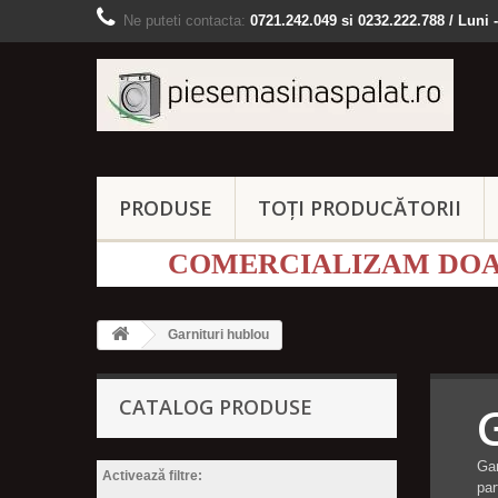
Ne puteti contacta:
0721.242.049 si 0232.222.788 / Luni -
PRODUSE
TOȚI PRODUCĂTORII
COMERCIALIZAM DOAR
Garnituri hublou
CATALOG PRODUSE
Gar
Activează filtre:
par