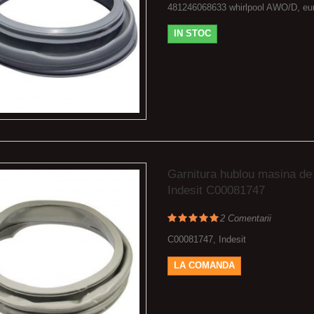
481246068633 whirlpool AWO/D, eu
IN STOC
Garnitura hublou masina de
Indesit C00081747
2
Comentarii
C00081747, Indesit
LA COMANDA