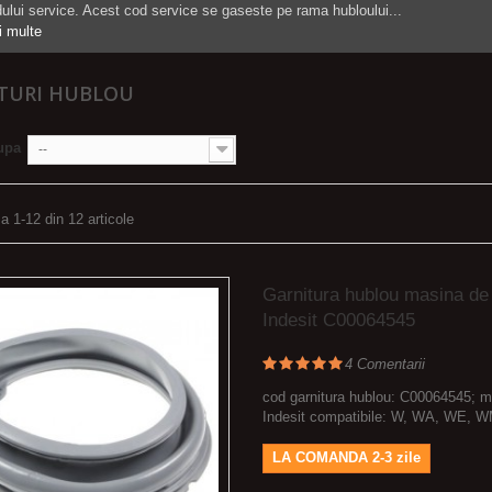
ului service. Acest cod service se gaseste pe rama hubloului...
 multe
TURI HUBLOU
upa
--
a 1-12 din 12 articole
Garnitura hublou masina de
Indesit C00064545
4
Comentarii
cod garnitura hublou: C00064545; 
Indesit compatibile: W, WA, WE, W
LA COMANDA 2-3 zile