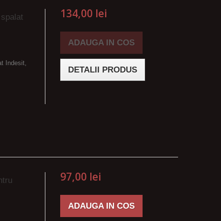
134,00 lei
 spalat
ADAUGA IN COS
t Indesit,
DETALII PRODUS
97,00 lei
ntru
ADAUGA IN COS