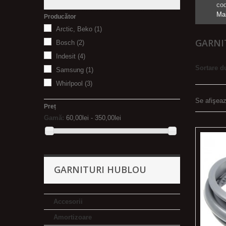
cod
Mai
Producător
Arctic, Beko
(1)
GARNI
Bosch
(2)
Indesit
(4)
Sortare d
Samsung
(1)
Whirlpool
(3)
Se afişeaz
Preț
Gamă:
60,00lei - 350,00lei
GARNITURI HUBLOU
Accesorii
Amortizoare