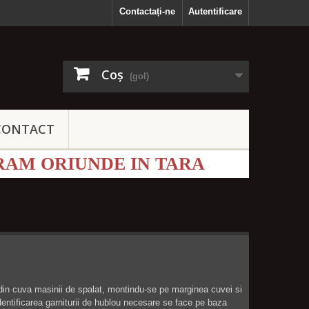
Contactați-ne
Autentificare
Coş
(gol)
CONTACT
RAM ORIUNDE IN TARA
 din cuva masinii de spalat, montindu-se pe marginea cuvei si
identificarea garniturii de hublou necesare se face pe baza