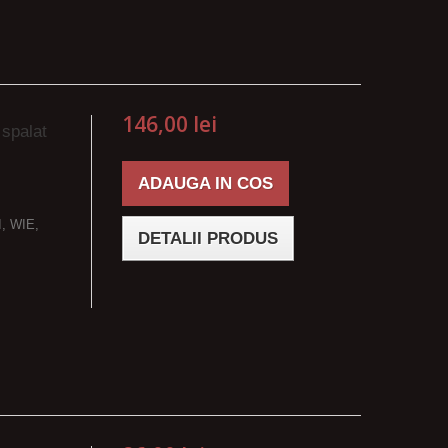
146,00 lei
 spalat
ADAUGA IN COS
I, WIE,
DETALII PRODUS