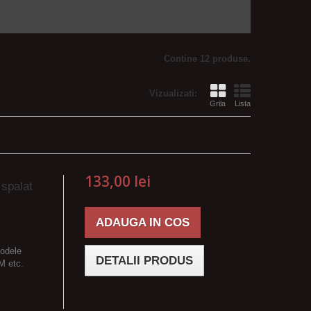
Contine 12 produse.
Vizualizati:
Grila
Lista
133,00 lei
 spalat
ADAUGA IN COS
modele
DETALII PRODUS
M etc.