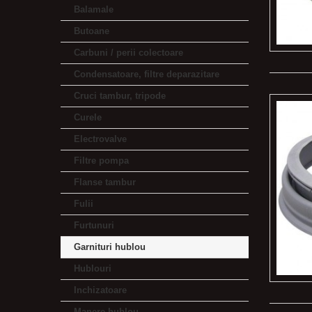
Balamale
Butoane
Carbuni / perii colectoare
Condensatoare, filtre deparazitare
Cruci tambur, tripode
Curele
Electrovalve
Filtre pompa
Flanse tambur
Fulii
Furtunuri
Garnituri hublou
Hublouri
Inchizatoare
Manere hublou