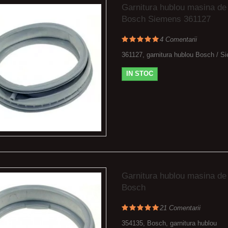
Garnitura hublou masina de
Bosch Siemens 361127
4
Comentarii
361127, garnitura hublou Bosch / S
IN STOC
Garnitura hublou masina de
Bosch
21
Comentarii
354135, Bosch, garnitura hublou