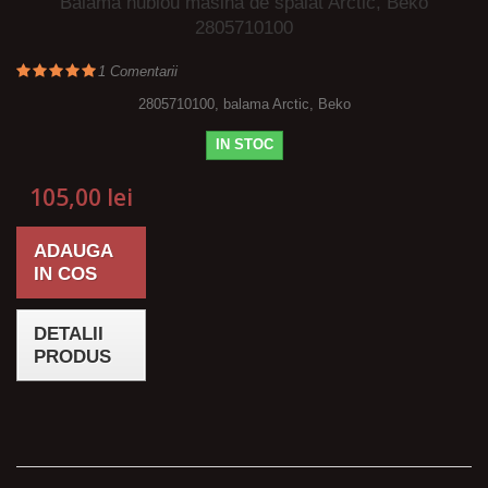
Balama hublou masina de spalat Arctic, Beko
2805710100
1
Comentarii
2805710100, balama Arctic, Beko
IN STOC
105,00 lei
ADAUGA
IN COS
DETALII
PRODUS