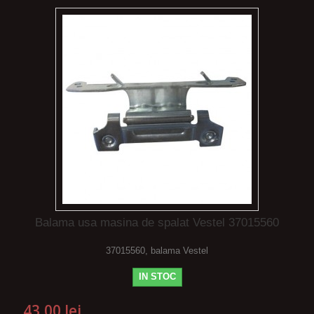
Balama usa masina de spalat Vestel 37015560
37015560, balama Vestel
IN STOC
43,00 lei