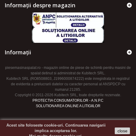
Informații despre magazin
Informaţii
piesemasinaspalat.ro - magazin online de piese de schimb pentru masini de
spalat detinut si administrat de Kubitech SRL.
Kubitech SRL (RO8508803, J1996000874222) este inregistrata in registrul
de evidenta a prelucrarii datelor cu caracter personal al ANSPDCP cu
numarul 21285.
Copyright © 2011-2026 Kubitech SRL, toate drepturile rezervate.
PROTECTIA CONSUMATORILOR - A.N.P.C
SOLUTIONAREA ONLINE A LITIGIILOR
Acest site foloseste cookie-uri. Continuarea navigarii
implica acceptarea lor.
close