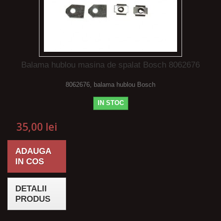
Balama hublou masina de spalat Bosch 8062676
8062676, balama hublou Bosch
IN STOC
35,00 lei
ADAUGA
IN COS
DETALII
PRODUS