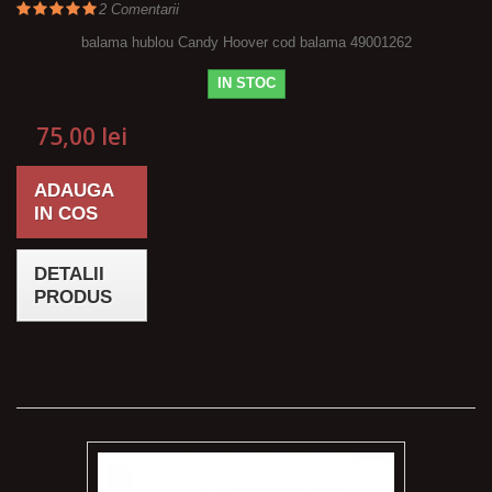
2
Comentarii
balama hublou Candy Hoover cod balama 49001262
IN STOC
75,00 lei
ADAUGA
IN COS
DETALII
PRODUS