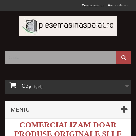
Contactați-ne
Autentificare
Coş
(gol)
MENIU
COMERCIALIZAM DOAR
PRODUSE ORIGINALE SI LE