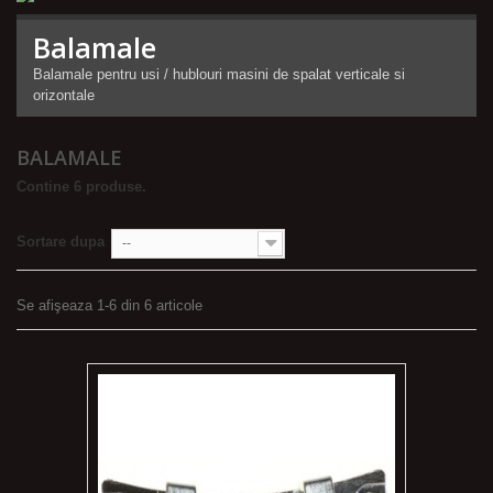
Balamale
Balamale pentru usi / hublouri masini de spalat verticale si
orizontale
BALAMALE
Contine 6 produse.
Sortare dupa
--
Se afişeaza 1-6 din 6 articole