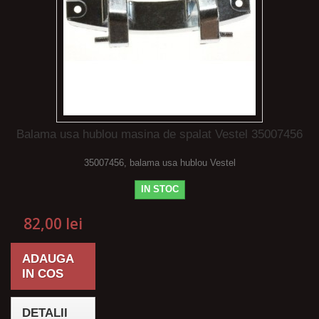
Balama usa hublou masina de spalat Vestel 35007456
35007456, balama usa hublou Vestel
IN STOC
82,00 lei
ADAUGA
IN COS
DETALII