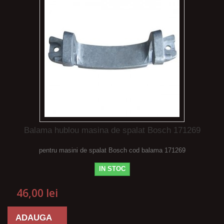
Balama hublou masina de spalat Bosch 171269
pentru masini de spalat Bosch cod balama 171269
IN STOC
46,00 lei
ADAUGA