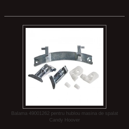
Balama 49001262 pentru hublou masina de spalat
Candy Hoover