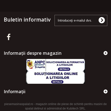
Buletin informativ
Informații despre magazin
Informaţii
piesemasinaspalat.ro - magazin online de piese de schimb pentru masini de
spalat detinut si administrat de Kubitech SRL.