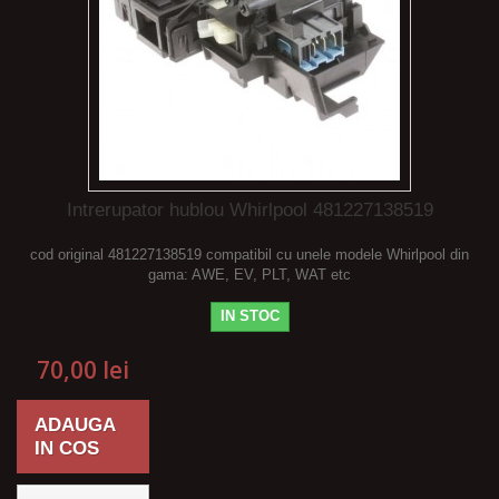
Intrerupator hublou Whirlpool 481227138519
cod original 481227138519 compatibil cu unele modele Whirlpool din
gama: AWE, EV, PLT, WAT etc
IN STOC
70,00 lei
ADAUGA
IN COS