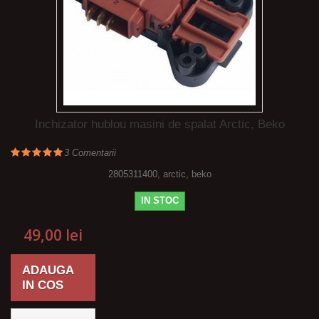
Inchizator hublou masini de spalat Arctic, Beko
3
Comentarii
2805311400, arctic, beko
IN STOC
49,00 lei
ADAUGA
IN COS