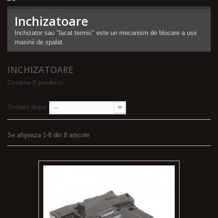
Inchizatoare
Inchizator sau "lacat termic" este un mecanism de blocare a usii
masinii de spalat.
INCHIZATOARE
Contine 8 produse.
Sortare dupa
--
Se afişeaza 1-8 din 8 articole