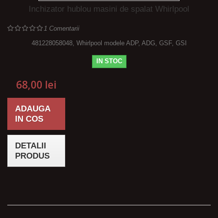
Inchizator hublou masini de spalat Whirlpool
1
Comentarii
481228058048, Whirlpool modele ADP, ADG, GSF, GSI
IN STOC
68,00 lei
ADAUGA
IN COS
DETALII
PRODUS