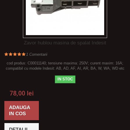
Zavor hublou masina de spalat Indesit
1
Comentarii
cod produs: C00011140; tensiune maxima: 250V; curent maxim: 16A;
compatibil cu modele Indesit: AB, AD, AF, AI, AR, BA, W, WA, WD etc
IN STOC
78,00 lei
ADAUGA
IN COS
DETALII