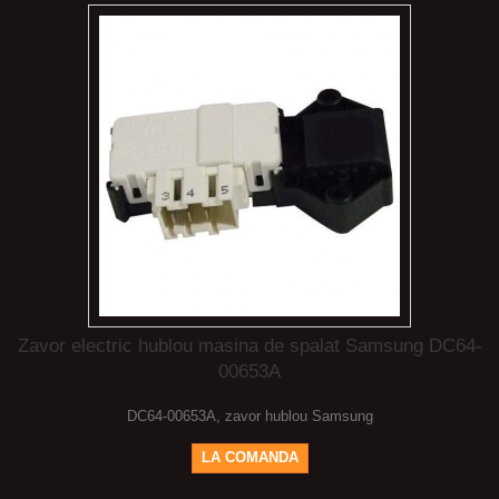
Zavor electric hublou masina de spalat Samsung DC64-
00653A
DC64-00653A, zavor hublou Samsung
LA COMANDA