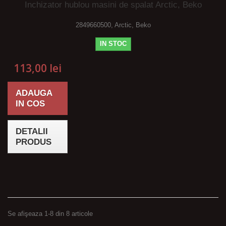
Inchizator hublou masini de spalat Arctic, Beko
2849660500, Arctic, Beko
IN STOC
113,00 lei
ADAUGA
IN COS
DETALII
PRODUS
Se afişeaza 1-8 din 8 articole