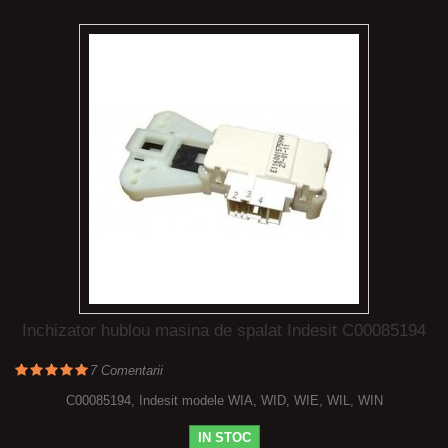
Inchizator hublou masina de spalat Indesit C00085194
7
Comentarii
C00085194, Indesit modele WIA, WID, WIE, WIL, WIN
IN STOC