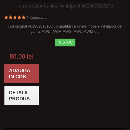
Intrerupator hublou Whirlpool 481969018108
1
Comentarii
cod original 481969018108 compatibil cu unele modele Whirlpool din
gama: AWB, AWF, AWG, AWL, AWM etc
IN STOC
80,00 lei
ADAUGA
IN COS
DETALII
PRODUS