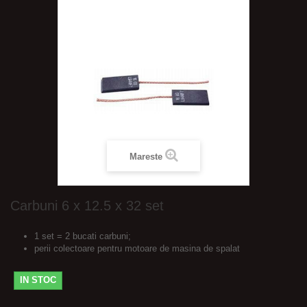
Mareste
Carbuni 6 x 12.5 x 32 set
1 set = 2 bucati carbuni;
perii colectoare pentru motoare de masina de spalat
IN STOC