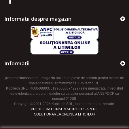
Informații despre magazin
Informaţii
piesemasinaspalat.ro - magazin online de piese de schimb pentru masini de
spalat detinut si administrat de Kubitech SRL.
Kubitech SRL (RO8508803, J1996000874222) este inregistrata in registrul
de evidenta a prelucrarii datelor cu caracter personal al ANSPDCP cu
numarul 21285.
Copyright © 2011-2026 Kubitech SRL, toate drepturile rezervate.
PROTECTIA CONSUMATORILOR - A.N.P.C
SOLUTIONAREA ONLINE A LITIGIILOR