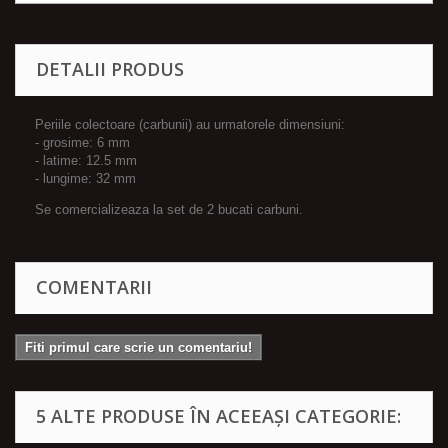
DETALII PRODUS
Periile colectoare (carbunii) au urmatorele dimensiuni:
- grosime: 6 mm
- latime: 12.5 mm
- lungime: 32 mm
Se comercializeaza la set de 2 bucati carbuni.
COMENTARII
Fiti primul care scrie un comentariu!
5 ALTE PRODUSE ÎN ACEEAȘI CATEGORIE: