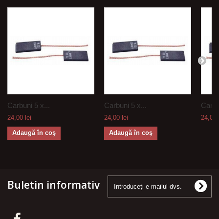
Carbuni 5 x...
Carbuni 5 x...
Carbu
24,00 lei
24,00 lei
24,00 
Adaugă în coş
Adaugă în coş
Buletin informativ