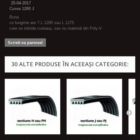
25-04-2017
Curea 1280 J
Buna
ce lungime are ? L.1280 sau L.1275
care se intinde cureaua, sau nu material din Poly-V
Scrieti-va parerea!
30 ALTE PRODUSE ÎN ACEEAȘI CATEGORIE: