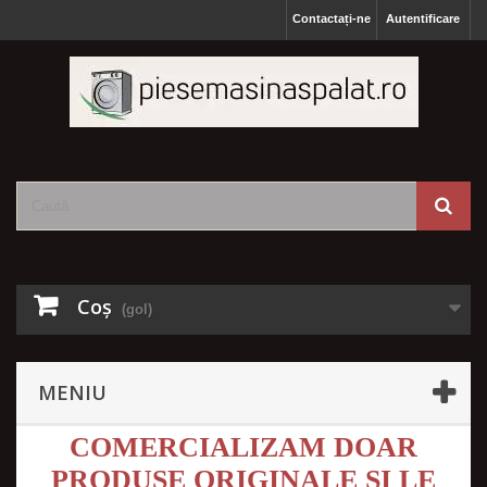
Contactați-ne
Autentificare
Coş
(gol)
MENIU
COMERCIALIZAM DOAR
PRODUSE ORIGINALE SI LE