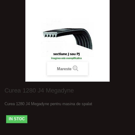
Mareste
Curea 1280 J4 Megadyne
Curea 1280 J4 Megadyne pentru masina de spalat
IN STOC