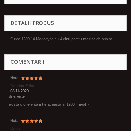
DETALII PRODUS
Curea 1280 J4 Megadyne cu 4 dinti pentru masina de spalat
COMENTARII
Nota
Cristian Mihai
08-11-2020
diferente
exista o diferenta intre aceasta si 1280 j meal ?
Nota
Cristi