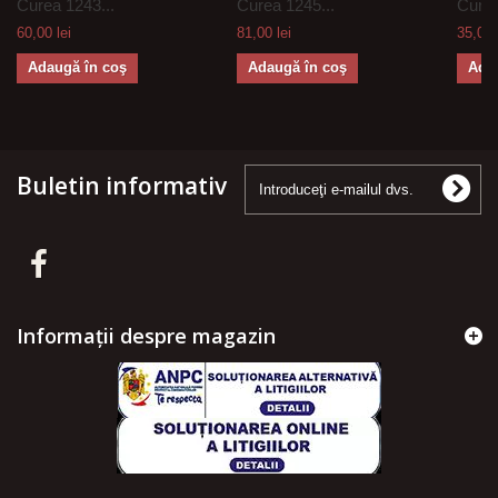
Curea 1243...
Curea 1245...
Curea
60,00 lei
81,00 lei
35,00 
Adaugă în coş
Adaugă în coş
Ada
Buletin informativ
Informații despre magazin