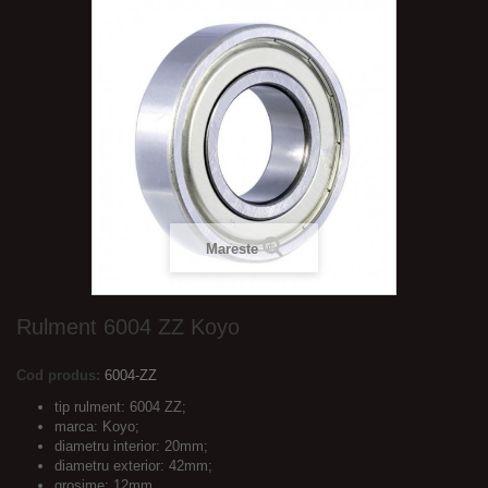
Mareste
Rulment 6004 ZZ Koyo
Cod produs:
6004-ZZ
tip rulment: 6004 ZZ;
marca: Koyo;
diametru interior: 20mm;
diametru exterior: 42mm;
grosime: 12mm