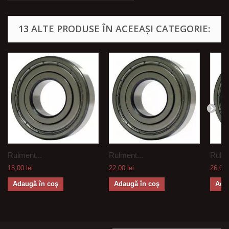
13 ALTE PRODUSE ÎN ACEEAȘI CATEGORIE:
Rulment...
Rulment...
Rulme
18,00 lei
22,00 lei
26,00 
Adaugă în coş
Adaugă în coş
Ada