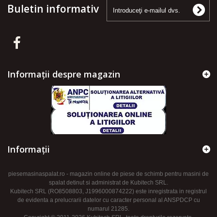
Buletin informativ
Informații despre magazin
Informaţii
piesemasinaspalat.ro - magazin online de piese de schimb pentru masini de
spalat detinut si administrat de Kubitech SRL.
Kubitech SRL (RO8508803, J1996000874222) este inregistrata in registrul
de evidenta a prelucrarii datelor cu caracter personal al ANSPDCP cu
numarul 21285.