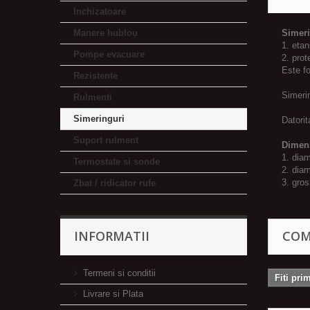
Inchizatoare
Manere hublou
Simer
1. eta
Pompe evacuare
2. prot
Este fo
Rezistente
Simeri
Rulmenti
Simeringuri
Datorit
Suport rulment
Dimens
1. diam
Termostate si sonde
2. diam
3. gro
Zbat / ridicator rufe
INFORMATII
COM
Termeni si conditii
Fiti pri
Livrare si Plata