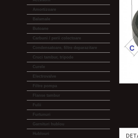
Amortizoare
Balamale
Butoane
Carbuni / perii colectoare
Condensatoare, filtre deparazitare
Cruci tambur, tripode
Curele
Electrovalve
Filtre pompa
Flanse tambur
Fulii
Furtunuri
Garnituri hublou
Hublouri
DET