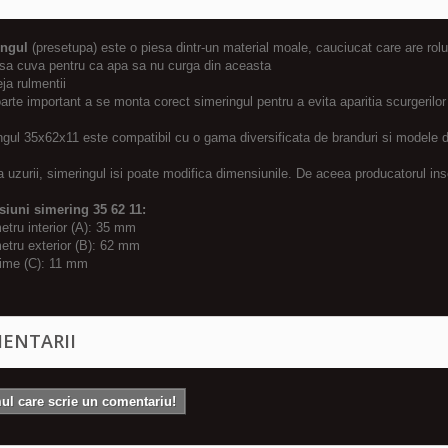
ingul
(presetupa) este o piesa dintr-un material moale, cauciucat care are rolu
nsa cuva pentru ca apa sa nu curga din aceasta
eja rulmentii
arte important a se monta corect simeringul pentru a evita aparitia scurgerilor
ngul 35x62x11 este compatibil cu o gama diversificata de branduri si modele d
a uzurii, simeringul isi poate modifica dimensiunile. De aceea producatorul ins
iuni simering 35 62 11:
etru interior (A): 35 mm
etru exterior (B): 62 mm
sime (C): 11 mm
ENTARII
mul care scrie un comentariu!