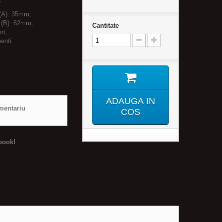
 (A): 35mm;
r (B): 62mm;
Cantitate
mm;
menti
ADAUGA IN
mentariu
COS
book!