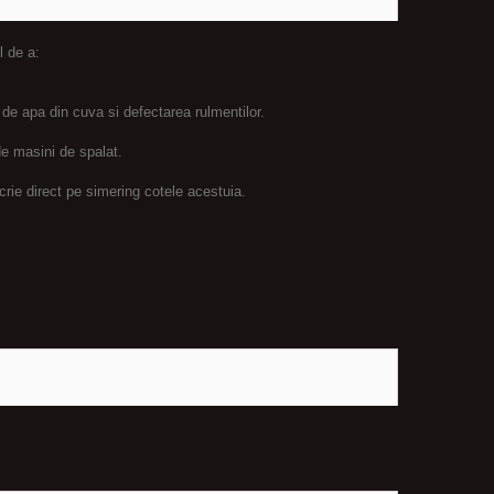
l de a:
 de apa din cuva si defectarea rulmentilor.
e masini de spalat.
crie direct pe simering cotele acestuia.