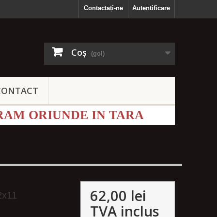
Contactați-ne
Autentificare
Coş
(gol)
CONTACT
RAM ORIUNDE IN TARA
62,00 lei
2x11
TVA inclus
1