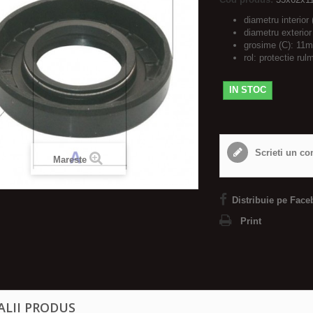
diametru interior
diametru exterio
grosime (C): 11
rol: protectie rul
IN STOC
Scrieti un co
Mareste
Distribuie pe Face
Print
ALII PRODUS