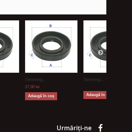
Simering...
Simering...
27,00 lei
Adaugă în coş
Adaugă în coş
Urmăriți-ne