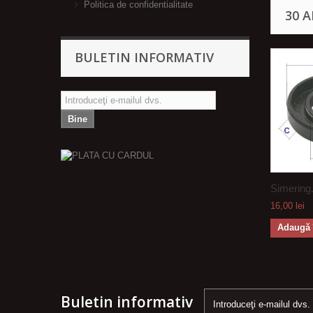
Politica de confidentialitate
30 
BULETIN INFORMATIV
Bine
Simering.
16,00 lei
Adaugă 
Buletin informativ