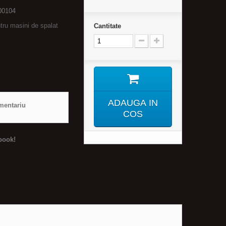
00104
ntru masini de spalat
Cantitate
ADAUGA IN
mentariu
COS
book!