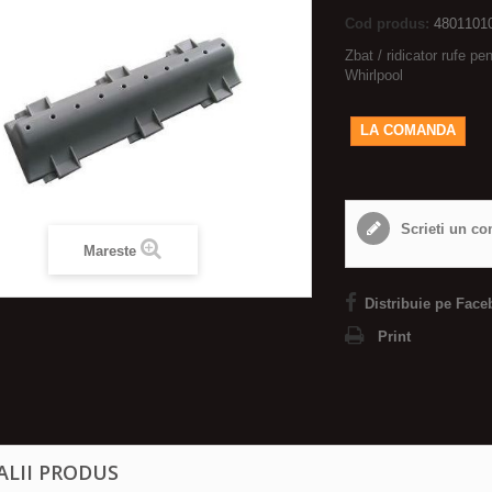
Cod produs:
4801101
Zbat / ridicator rufe pe
Whirlpool
LA COMANDA
Scrieti un co
Mareste
Distribuie pe Face
Print
ALII PRODUS