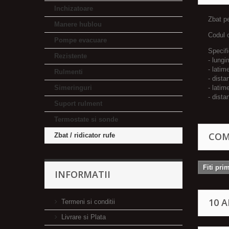
Inchizatoare
Zbat pe
Manere hublou
Codul 
Pompe evacuare
Specifi
Rezistente
- lung
- latim
Rulmenti
- dista
Simeringuri
- lati
- dista
Suport rulment
Termostate si sonde
COM
Zbat / ridicator rufe
Fiti pri
INFORMATII
10 
Termeni si conditii
Livrare si Plata