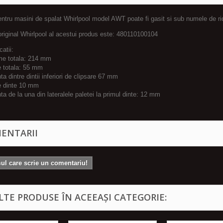
ntru masini de spalat Whirlpool model AWT poate fi gasit si sub numele de ri
original Whirlpool al acestui produs este: 480110100104
catii:
ime totala: 214 mm
e totala: 55 mm
nta dintre dintii inferiori de clipsare 67 mm
me dinte 10 mm
nta de la una din lateralele paletei la primul dinte: 12 mm
ENTARII
mul care scrie un comentariu!
ALTE PRODUSE ÎN ACEEAȘI CATEGORIE: