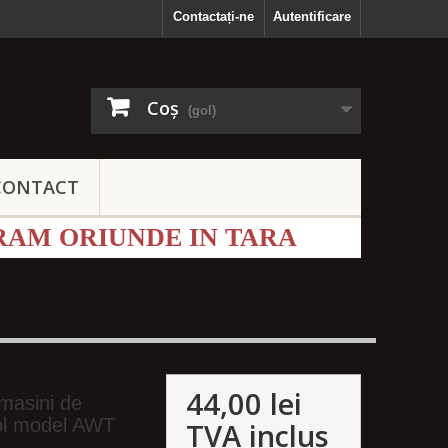
Contactați-ne
Autentificare
Coş
(gol)
CONTACT
RAM ORIUNDE IN TARA
44,00 lei
masini de
ool model AWT
TVA inclus