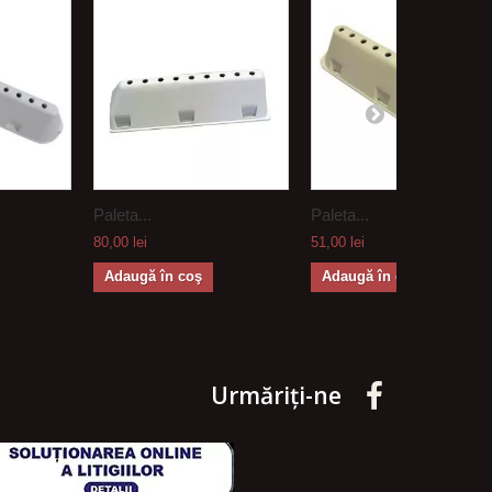
Paleta...
Paleta...
80,00 lei
51,00 lei
Adaugă în coş
Adaugă în coş
Urmăriți-ne