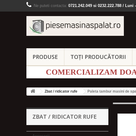
Ne puteti contacta:
0721.242.049 si 0232.222.788 / Luni -
PRODUSE
TOȚI PRODUCĂTORII
COMERCIALIZAM DOAR
Zbat / ridicator rufe
Paleta tambur masini de sp
ZBAT / RIDICATOR RUFE
Accesorii