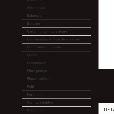
Amortizoare
Balamale
Butoane
Carbuni / perii colectoare
Condensatoare, filtre deparazitare
Cruci tambur, tripode
Curele
Electrovalve
Filtre pompa
Flanse tambur
Fulii
Furtunuri
Garnituri hublou
DET
Hublouri