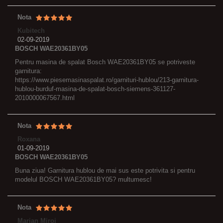
Nota
Kubitech
02-09-2019
BOSCH WAE20361BY05
Pentru masina de spalat Bosch WAE20361BY05 se potriveste
garnitura:
https://www.piesemasinaspalat.ro/garnituri-hublou/213-garnitura-
hublou-burduf-masina-de-spalat-bosch-siemens-361127-
2010000067567.html
Nota
Roxana
01-09-2019
BOSCH WAE20361BY05
Buna ziua! Garnitura hublou de mai sus este potrivita si pentru
modelul BOSCH WAE20361BY05? multumesc!
Nota
Marian Miroi