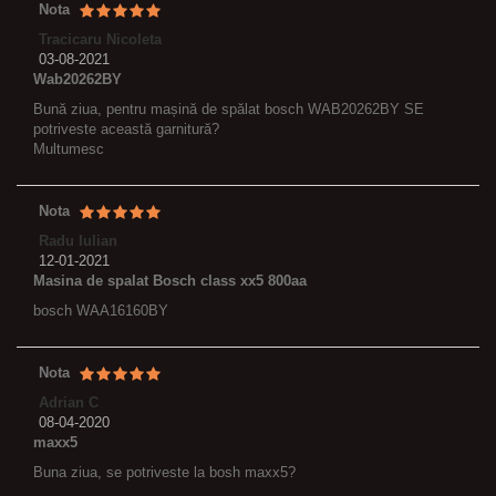
Nota
Tracicaru Nicoleta
03-08-2021
Wab20262BY
Bună ziua, pentru mașină de spălat bosch WAB20262BY SE
potriveste această garnitură?
Multumesc
Nota
Radu Iulian
12-01-2021
Masina de spalat Bosch class xx5 800aa
bosch WAA16160BY
Nota
Adrian C
08-04-2020
maxx5
Buna ziua, se potriveste la bosh maxx5?