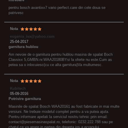
pentru bosch avantixx7 vario perfect.care din cele doua se
patrivesc
Nota
eugenia_iva@yahoo.com
25-04-2017
garnitura hublou
Am nevoie de o garnitura pentru hublou masina de spalat Boch
Classixx 5,GMBN.nr.WAA20180BYsi la oferte nu este.Cum as
petea sa o inlocuiesc(cu ce alta garnitura)Va multumesc.
Nota
Kubitech
05-09-2016
Potrivire garnitura
Masinile de spalat Bosch WAA20161 au fost fabricate in mai multe
versiuni. Ne trebuie modelul complet pentru a va putea ajuta.
Pentru informare apelati la serviciul nostru tehnic prin email:
contact@piesemasinaspalat.ro, telefonic: 0232.222.788 sau pe
chatul ce va apare in partea din dreapta jos a ecranului.