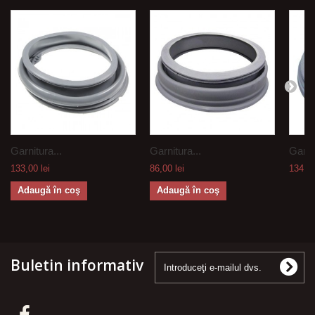
Garnitura...
Garnitura...
Garnit
133,00 lei
86,00 lei
134,00
Adaugă în coş
Adaugă în coş
Buletin informativ