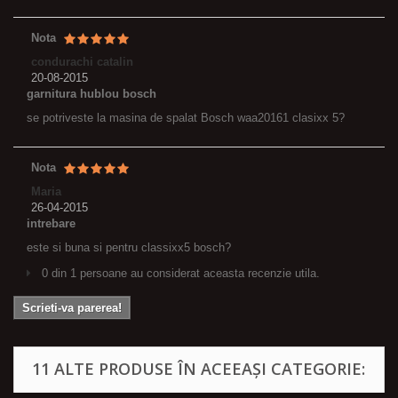
Nota
condurachi catalin
20-08-2015
garnitura hublou bosch
se potriveste la masina de spalat Bosch waa20161 clasixx 5?
Nota
Maria
26-04-2015
intrebare
este si buna si pentru classixx5 bosch?
0 din 1 persoane au considerat aceasta recenzie utila.
Scrieti-va parerea!
11 ALTE PRODUSE ÎN ACEEAȘI CATEGORIE: