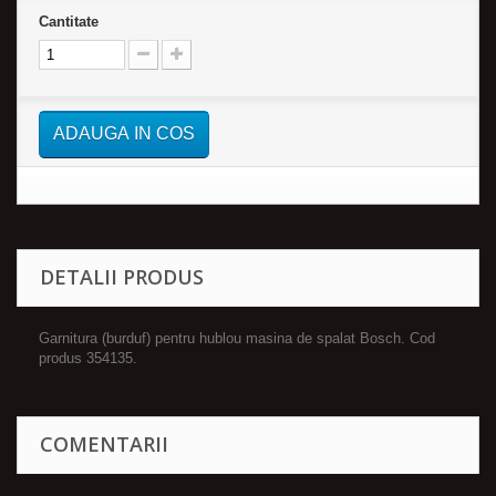
Cantitate
ADAUGA IN COS
DETALII PRODUS
Garnitura (burduf) pentru hublou masina de spalat Bosch. Cod
produs 354135.
COMENTARII