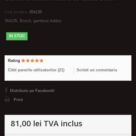
Cod produs:
354135
354135, Bosch, garnitura hublou
IN STOC
Rating
Cititi parerile utilizatorilor (
21
)
Scrieti un comentariu
Distribuie pe Facebook!
Print
81,00 lei
TVA inclus