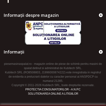
Informații despre magazin
Informaţii
piesemasinaspalat.ro - magazin online de piese de schimb pentru masini de
spalat detinut si administrat de Kubitech SRL.
Kubitech SRL (RO8508803, J1996000874222) este inregistrata in registrul
de evidenta a prelucrarii datelor cu caracter personal al ANSPDCP cu
numarul 21285.
Copyright © 2011-2026 Kubitech SRL, toate drepturile rezervate.
PROTECTIA CONSUMATORILOR - A.N.P.C
SOLUTIONAREA ONLINE A LITIGIILOR