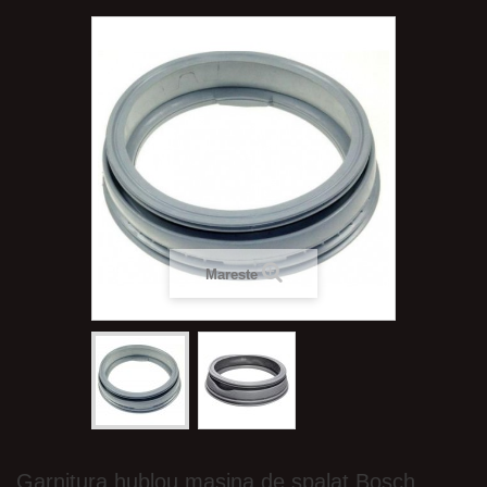
Mareste
Garnitura hublou masina de spalat Bosch