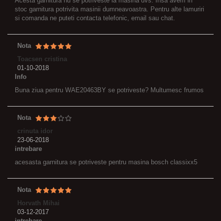
Acesta garnitura nu se potriveste la masina dvs. Insa avem in
stoc garnitura potrivita masinii dumneavoastra. Pentru alte lamuriri
si comanda ne puteti contacta telefonic, email sau chat.
Nota
Toacsen cristina
01-10-2018
Info
Buna ziua pentru WAE20463BY se potriveste? Multumesc frumos
Nota
crinuta idor
23-06-2018
intrebare
acesasta garnitura se potriveste pentru masina bosch classixx5
Nota
Horvath Mihai
03-12-2017
intrebare