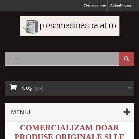
Contactați-ne
Autentificare
Coş
(gol)
MENIU
COMERCIALIZAM DOAR
PRODUSE ORIGINALE SI LE