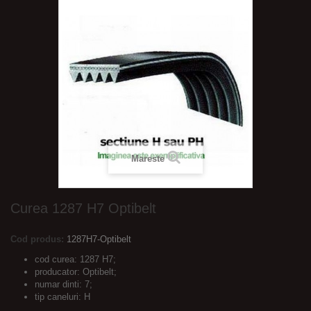
Mareste
Curea 1287 H7 Optibelt
Cod produs:
1287H7-Optibelt
cod curea: 1287 H7;
producator: Optibelt;
numar dinti: 7;
tip caneluri: H