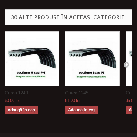
30 ALTE PRODUSE ÎN ACEEAȘI CATEGORIE:
Curea 1243...
Curea 1245...
Curea
60,00 lei
81,00 lei
35,00 
Adaugă în coş
Adaugă în coş
Ada