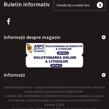
Buletin informativ
Informații despre magazin
Informaţii
piesemasinaspalat.ro - magazin online de piese de schimb pentru masini de
spalat detinut si administrat de Kubitech SRL.
Kubitech SRL (RO8508803, J1996000874222) este inregistrata in registrul
de evidenta a prelucrarii datelor cu caracter personal al ANSPDCP cu
numarul 21285.