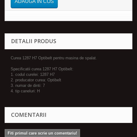
ADAUGA IN COS
DETALII PRODUS
Curea 1287 H7 Optibelt pentru masina de spalat.
Specificatii curea 1287 H7 Optibelt:
1. codul curelei: 1287 H7
2. producator curea: Optibelt
3. numar de dinti: 7
4. tip caneluri: H
COMENTARII
Fiti primul care scrie un comentariu!