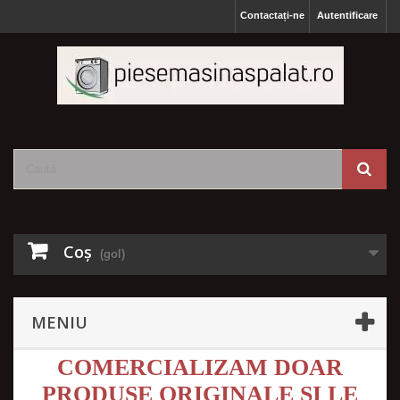
Contactați-ne
Autentificare
Coş
(gol)
MENIU
COMERCIALIZAM DOAR
PRODUSE ORIGINALE SI LE