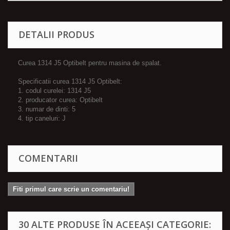
DETALII PRODUS
Curea 1314 J5 Optibelt pentru masina de spalat.
Specificatii curea 1314 J5 Optibelt:
1. codul curelei: 1314 J5
2. producator curea: Optibelt
3. numar de dinti: 5
4. tip caneluri: J
COMENTARII
Fiti primul care scrie un comentariu!
30 ALTE PRODUSE ÎN ACEEAȘI CATEGORIE: