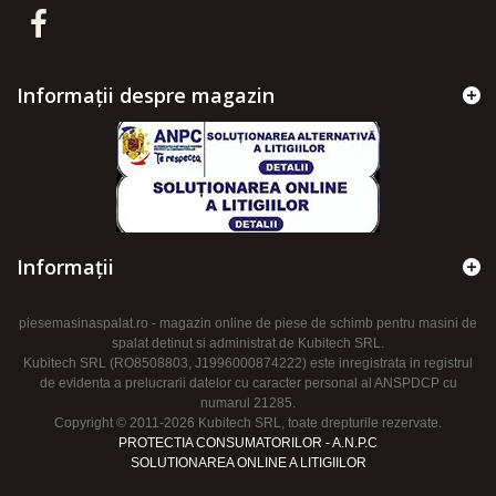
Informații despre magazin
Informaţii
piesemasinaspalat.ro - magazin online de piese de schimb pentru masini de
spalat detinut si administrat de Kubitech SRL.
Kubitech SRL (RO8508803, J1996000874222) este inregistrata in registrul
de evidenta a prelucrarii datelor cu caracter personal al ANSPDCP cu
numarul 21285.
Copyright © 2011-2026 Kubitech SRL, toate drepturile rezervate.
PROTECTIA CONSUMATORILOR - A.N.P.C
SOLUTIONAREA ONLINE A LITIGIILOR