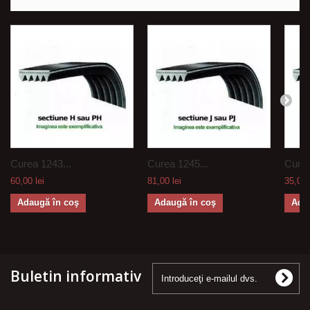
Curea 1243...
Curea 1245...
Curea
60,00 lei
81,00 lei
35,00 
Adaugă în coş
Adaugă în coş
Ada
Buletin informativ