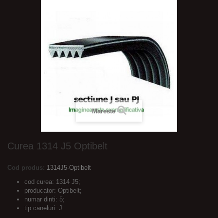
Mareste
Curea 1314 J5 Optibelt
Cod produs:
1314J5-Optibelt
cod curea: 1314 J5;
producator: Optibelt;
numar dinti: 5;
tip caneluri: J