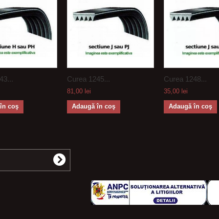
3...
Curea 1245...
Curea 1248...
81,00 lei
35,00 lei
în coş
Adaugă în coş
Adaugă în coş