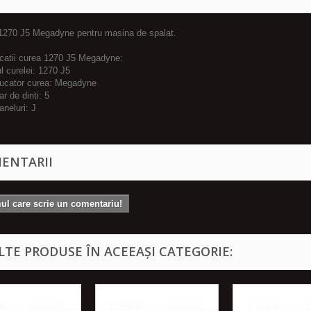
1270 J5 Megadyne pentru masina de spalat.
icatii curea 1270 J5 Megadyne:
l curelei: 1270 J5
ducator curea: Megadyne
r de dinti: 5
caneluri: J
ENTARII
mul care scrie un comentariu!
ALTE PRODUSE ÎN ACEEAȘI CATEGORIE: