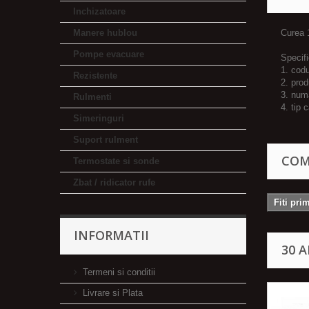
Inchizatoare
Manere hublou
Curea 
Pompe evacuare
Specif
1. codu
Rezistente
2. pro
3. numa
Rulmenti
4. tip 
Simeringuri
Suport rulment
COM
Termostate si sonde
Zbat / ridicator rufe
Fiti pri
INFORMATII
30 
Termeni si conditii
Livrare si Plata