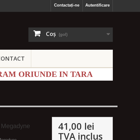
Contactați-ne
Autentificare
Coş
(gol)
CONTACT
RAM ORIUNDE IN TARA
41,00 lei
5 Megadyne
TVA inclus
Megadyne