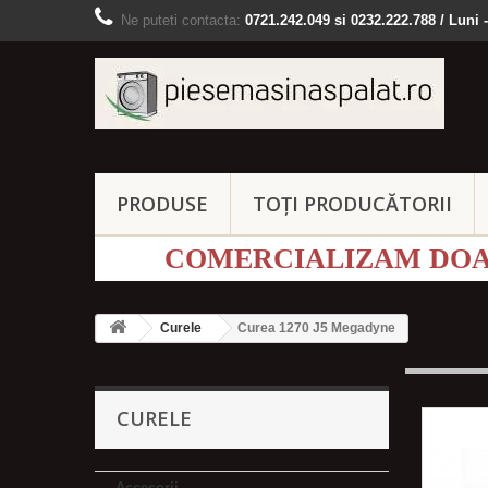
Ne puteti contacta:
0721.242.049 si 0232.222.788 / Luni -
PRODUSE
TOȚI PRODUCĂTORII
COMERCIALIZAM DOAR
Curele
Curea 1270 J5 Megadyne
CURELE
Accesorii