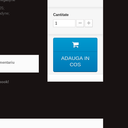
J5;
adyne;
Cantitate
ADAUGA IN
mentariu
COS
book!