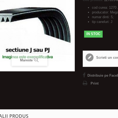
cod curea: 1270 
producator: Meg
numar dinti: 5;
tip caneluri: J
IN STOC
Scrieti un co
Mareste
Distribuie pe Face
Print
ALII PRODUS