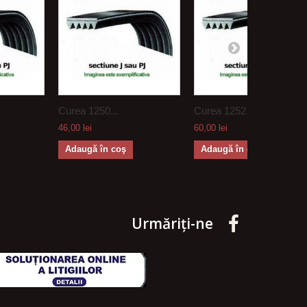
Curea 1250...
Curea 1252...
46,00 lei
60,00 lei
Adaugă în coş
Adaugă în coş
Urmăriți-ne