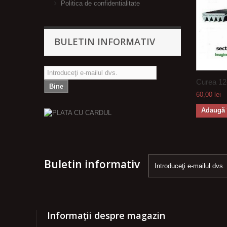
Politica de confidentialitate
BULETIN INFORMATIV
Curea 124
Bine
60,00 lei
Adaugă 
Buletin informativ
Informații despre magazin