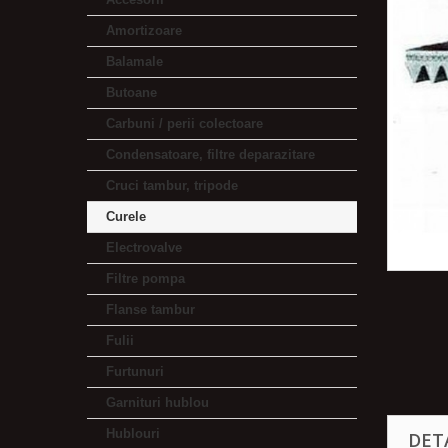
Amortizoare
Balamale
Butoane
Carbuni / perii colectoare
Condensatoare, filtre deparazitare
Cruci tambur, tripode
Curele
Electrovalve
Filtre pompa
Flanse tambur
Fulii
Furtunuri
Garnituri hublou
Hublouri
DET