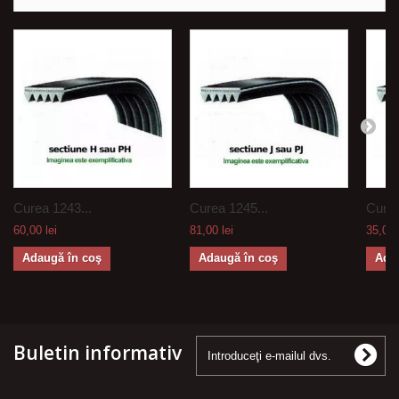
Curea 1243...
Curea 1245...
Curea
60,00 lei
81,00 lei
35,00 
Adaugă în coş
Adaugă în coş
Ada
Buletin informativ