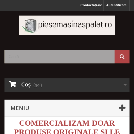
Contactați-ne
Autentificare
Coş
(gol)
MENIU
COMERCIALIZAM DOAR
PRODUSE ORIGINALE SI LE