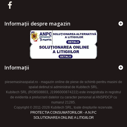
Informații despre magazin
Informaţii
piesemasinaspalat.ro - magazin online de piese de schimb pentru masini de
spalat detinut si administrat de Kubitech SRL.
Kubitech SRL (RO8508803, J1996000874222) este inregistrata in registrul
de evidenta a prelucrarii datelor cu caracter personal al ANSPDCP cu
numarul 21285.
Copyright © 2011-2026 Kubitech SRL, toate drepturile rezervate.
PROTECTIA CONSUMATORILOR - A.N.P.C
SOLUTIONAREA ONLINE A LITIGIILOR