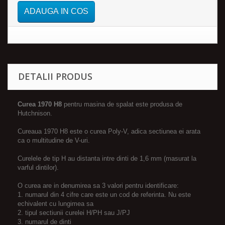
ADAUGA IN COS
DETALII PRODUS
Curea 1970 H8
pentru masina de spalat este produsa de
Hutchnison.
Cureaua 1970 H8 este o curea Poly-V, adica sectiunea ei arata
ca o multitudine de V-uri.
Curelele de tip H au distanta intre dinti de 1,6 mm (masurat la
varful dintilor).
O curea are in denumirea sa 3 valori pentru identificare:
1. numarul din 4 cifre care este un cod de referinta. Nu este
echivalent cu lungimea sa
2. tipul sectiunii curelei H/PH sau J/PJ
3. numarul de dinti