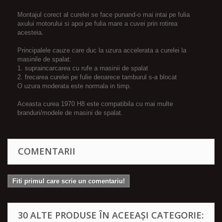
Montajul corect al curelei se face punand-o mai intai pe fulia
axului motorului si apoi pe fulia mare a cuvei prin rotirea
acesteia.
Principalele cauze care duc la uzura accelerata a curelei la
masinile de spalat:
1. supraincarcarea cu rufe a masinii de spalat
2. frecarea curelei pe fulie deoarece tamburul s-a blocat
O uzura moderata este normala in timp.
Aceasta curea 1970 H8 este compatibila cu mai multe
branduri/modele de masini de spalat.
COMENTARII
Fiti primul care scrie un comentariu!
30 ALTE PRODUSE ÎN ACEEAȘI CATEGORIE: