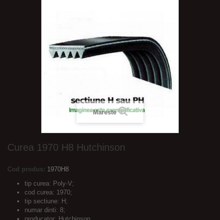
Mareste
Curea 1970 H8 Hutchinson
Cod produs:
1970H8
tip curea: Poly-V;
cod curea: 1970;
tip sectiune: H;
numar dinti: 8;
producator: Hutchinson