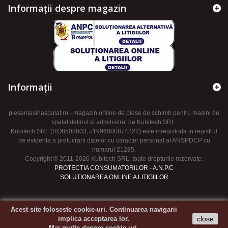
Informații despre magazin
Informaţii
piesemasinaspalat.ro - magazin online de piese de schimb pentru masini de
spalat detinut si administrat de Kubitech SRL.
Kubitech SRL (RO8508803, J1996000874222) este inregistrata in registrul
de evidenta a prelucrarii datelor cu caracter personal al ANSPDCP cu
numarul 21285.
Copyright © 2011-2026 Kubitech SRL, toate drepturile rezervate.
PROTECTIA CONSUMATORILOR - A.N.P.C
SOLUTIONAREA ONLINE A LITIGIILOR
Acest site foloseste cookie-uri. Continuarea navigarii
implica acceptarea lor.
close
Mai multe despre cookie-uri.