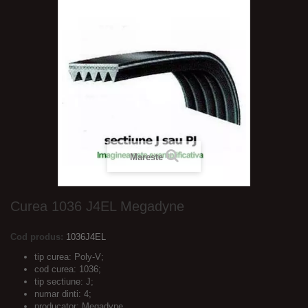
Mareste
Curea 1036 J4EL Megadyne
Cod produs:
1036J4EL
tip curea: Poly-V;
cod curea: 1036;
tip sectiune: J;
numar dinti: 4;
producator: Megadyne