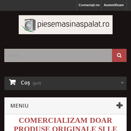
Contactați-ne
Autentificare
Coş
(gol)
MENIU
COMERCIALIZAM DOAR
PRODUSE ORIGINALE SI LE