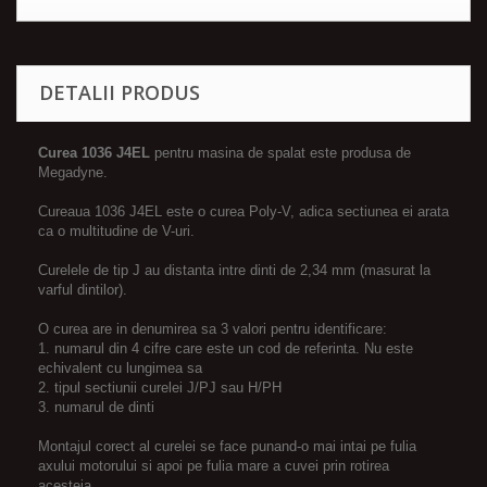
DETALII PRODUS
Curea 1036 J4EL
pentru masina de spalat este produsa de
Megadyne.
Cureaua 1036 J4EL este o curea Poly-V, adica sectiunea ei arata
ca o multitudine de V-uri.
Curelele de tip J au distanta intre dinti de 2,34 mm (masurat la
varful dintilor).
O curea are in denumirea sa 3 valori pentru identificare:
1. numarul din 4 cifre care este un cod de referinta. Nu este
echivalent cu lungimea sa
2. tipul sectiunii curelei J/PJ sau H/PH
3. numarul de dinti
Montajul corect al curelei se face punand-o mai intai pe fulia
axului motorului si apoi pe fulia mare a cuvei prin rotirea
acesteia.