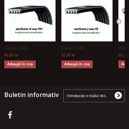
Curea 1243...
Curea 1245...
Curea
60,00 lei
81,00 lei
35,00 
Adaugă în coş
Adaugă în coş
Ada
Buletin informativ