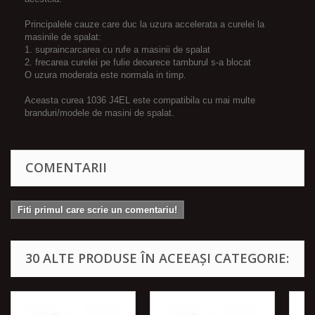
Principalele cauze care duc la uzura accelerata a curelei la
masinile de spalat:
1. supraincarcarea cu rufe a masinii de spalat
2. frecarea curelei pe fulie deoarece tamburul s-a blocat
O uzura moderata este normala in timp.
Aceasta curea 1036 J4EL este compatibila cu mai multe
branduri/modele de masini de spalat.
COMENTARII
Fiti primul care scrie un comentariu!
30 ALTE PRODUSE ÎN ACEEAȘI CATEGORIE: