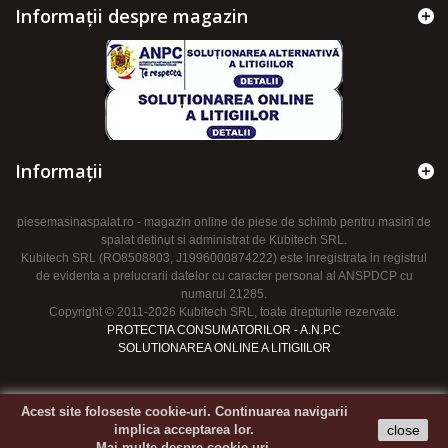
Informații despre magazin
Informaţii
piesemasinaspalat.ro - magazin online de piese de schimb pentru masini de
spalat detinut si administrat de Kubitech SRL.
Kubitech SRL (RO8508803, J1996000874222) este inregistrata in registrul
de evidenta a prelucrarii datelor cu caracter personal al ANSPDCP cu
numarul 21285.
Copyright © 2011-2026 Kubitech SRL, toate drepturile rezervate.
PROTECTIA CONSUMATORILOR - A.N.P.C
SOLUTIONAREA ONLINE A LITIGIILOR
Acest site foloseste cookie-uri. Continuarea navigarii
implica acceptarea lor.
close
Mai multe despre cookie-uri.