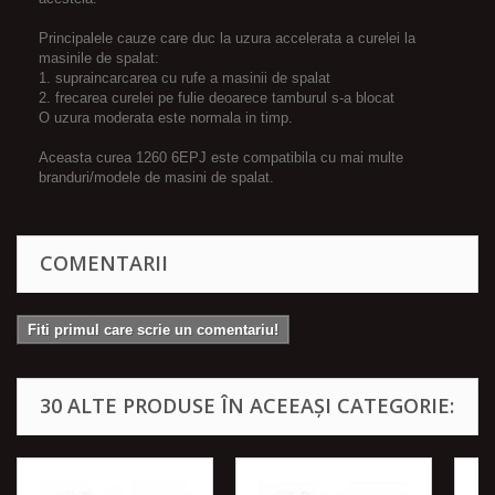
Principalele cauze care duc la uzura accelerata a curelei la
masinile de spalat:
1. supraincarcarea cu rufe a masinii de spalat
2. frecarea curelei pe fulie deoarece tamburul s-a blocat
O uzura moderata este normala in timp.
Aceasta curea 1260 6EPJ este compatibila cu mai multe
branduri/modele de masini de spalat.
COMENTARII
Fiti primul care scrie un comentariu!
30 ALTE PRODUSE ÎN ACEEAȘI CATEGORIE: