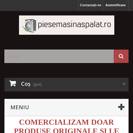
Contactați-ne
Autentificare
Coş
(gol)
MENIU
COMERCIALIZAM DOAR
PRODUSE ORIGINALE SI LE