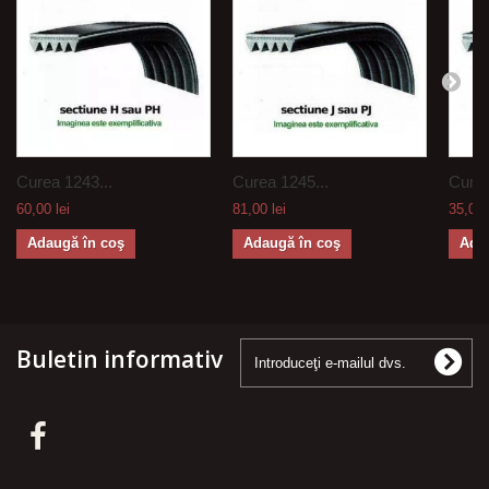
Curea 1243...
Curea 1245...
Curea
60,00 lei
81,00 lei
35,00 
Adaugă în coş
Adaugă în coş
Ada
Buletin informativ