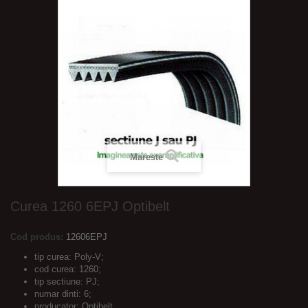
Mareste
Curea 1260 6EPJ Optibelt
Cod produs:
12606EPJ
tip curea: Poly-V;
cod curea: 1260;
tip sectiune: PJ;
numar dinti: 6;
producator: Optibelt