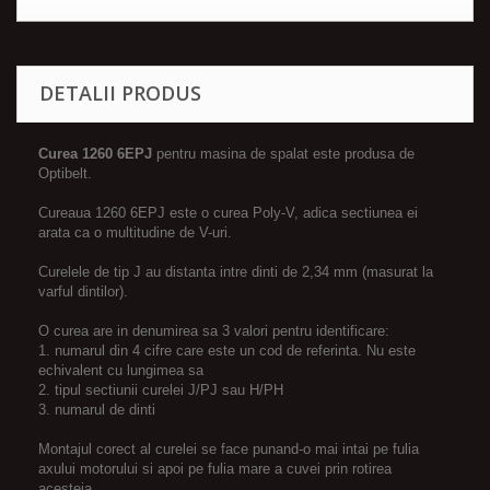
DETALII PRODUS
Curea 1260 6EPJ
pentru masina de spalat este produsa de
Optibelt.
Cureaua 1260 6EPJ este o curea Poly-V, adica sectiunea ei
arata ca o multitudine de V-uri.
Curelele de tip J au distanta intre dinti de 2,34 mm (masurat la
varful dintilor).
O curea are in denumirea sa 3 valori pentru identificare:
1. numarul din 4 cifre care este un cod de referinta. Nu este
echivalent cu lungimea sa
2. tipul sectiunii curelei J/PJ sau H/PH
3. numarul de dinti
Montajul corect al curelei se face punand-o mai intai pe fulia
axului motorului si apoi pe fulia mare a cuvei prin rotirea
acesteia.