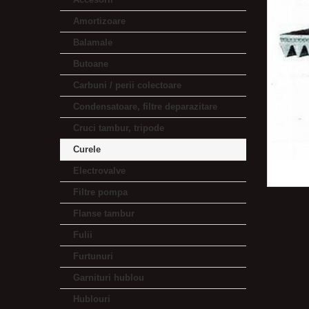
Amortizoare
Balamale
Butoane
Carbuni / perii colectoare
Condensatoare, filtre deparazitare
Cruci tambur, tripode
Curele
Electrovalve
Filtre pompa
Flanse tambur
Fulii
Furtunuri
Garnituri hublou
Hublouri