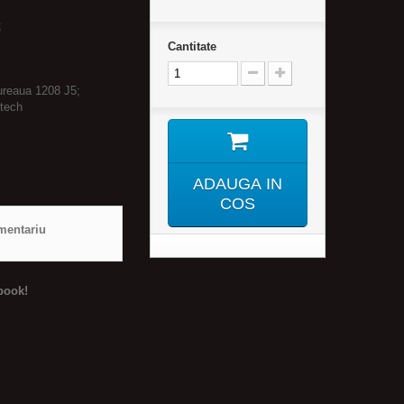
;
Cantitate
ureaua 1208 J5;
itech
ADAUGA IN
COS
mentariu
book!