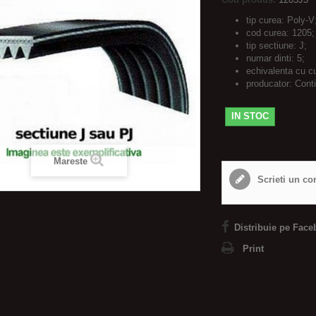
tip curea: Poly-V
cod curea: 1205;
tip sectiune: J;
numar dinti: 5;
echivalenta cu c
producator: Cont
IN STOC
Mareste
Scrieti un co
Distribuie pe Face
Print