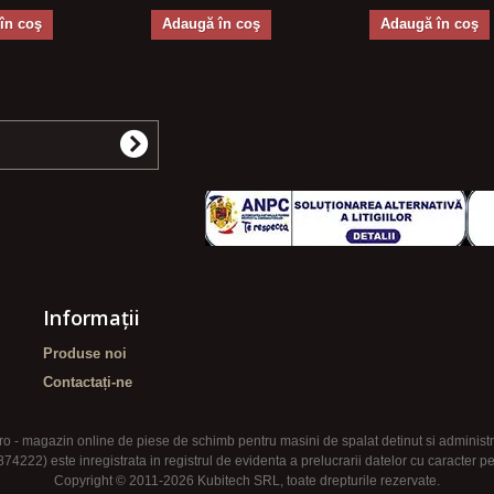
în coş
Adaugă în coş
Adaugă în coş
Informaţii
Produse noi
Contactați-ne
o - magazin online de piese de schimb pentru masini de spalat detinut si administ
22) este inregistrata in registrul de evidenta a prelucrarii datelor cu caracter
Copyright © 2011-2026 Kubitech SRL, toate drepturile rezervate.