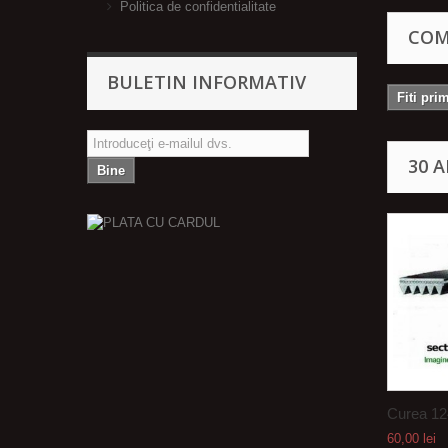
Politica de confidentialitate
COM
BULETIN INFORMATIV
Fiti pri
30 
Bine
Curea 124
60,00 lei