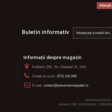
Adaugă 
Buletin informativ
Informații despre magazin
Kubitech SRL, Str. Clopotari 15, IASI
Sunați-ne acum:
0721.242.049
E-mail:
contact@piesemasinaspalat.ro
piesemasinaspalat.r
Kubitech SRL (RO8508803, J19960008742