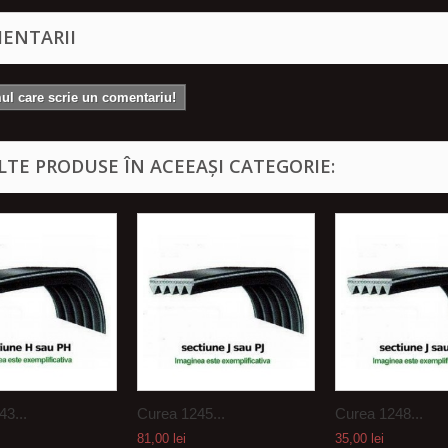
ENTARII
mul care scrie un comentariu!
ALTE PRODUSE ÎN ACEEAȘI CATEGORIE:
3...
Curea 1245...
Curea 1248...
81,00 lei
35,00 lei