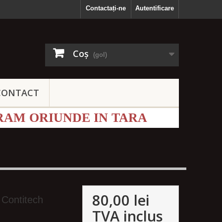
Contactați-ne
Autentificare
Coş
(gol)
CONTACT
RAM ORIUNDE IN TARA
80,00 lei
 Contitech
TVA inclus