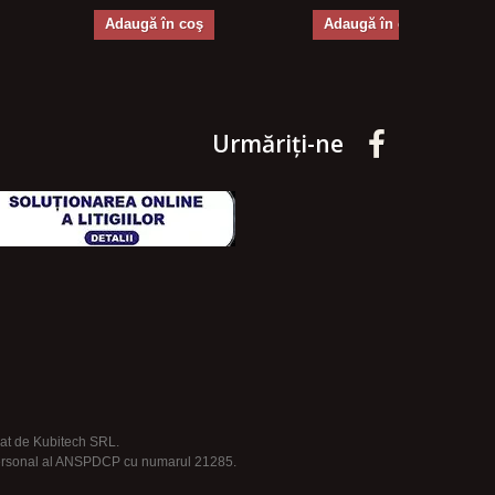
Adaugă în coş
Adaugă în coş
Urmăriți-ne
rat de Kubitech SRL.
 personal al ANSPDCP cu numarul 21285.