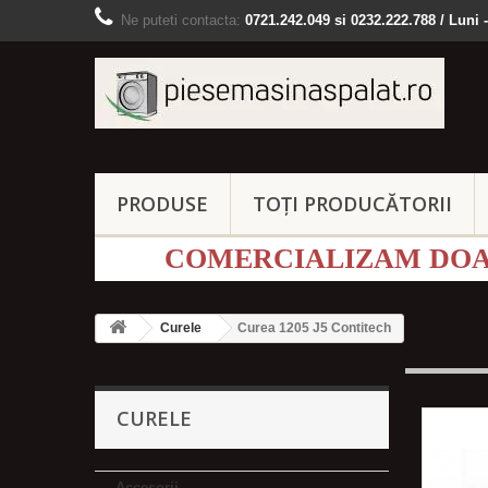
Ne puteti contacta:
0721.242.049 si 0232.222.788 / Luni -
PRODUSE
TOȚI PRODUCĂTORII
COMERCIALIZAM DOAR
Curele
Curea 1205 J5 Contitech
CURELE
Accesorii