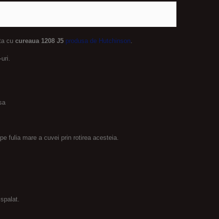
nta cu
cureaua 1208 J5
produsa de Hutchinson
.
uri.
sa
pe fulia mare a cuvei prin rotirea acesteia.
spalat.