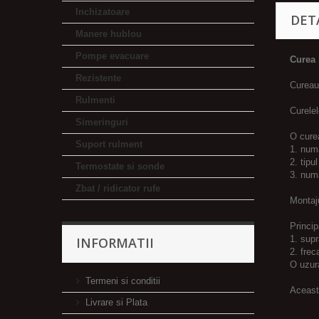
Inchizatoare
DET
Manere hublou
Pompe evacuare
Curea 
Rezistente
Cureaua
Rulmenti
Curelel
Simeringuri
O curea
Suport rulment
1. numa
2. tipu
Termostate si sonde
3. numa
Zbat / ridicator rufe
Montaju
Princip
1. supr
INFORMATII
2. frec
O uzur
Termeni si conditii
Aceast
Livrare si Plata