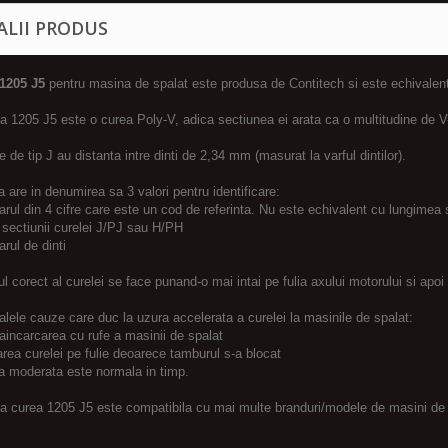
ALII PRODUS
1205 J5
pentru masina de spalat este produsa de Contitech si este echivale
 1205 J5 este o curea Poly-V, adica sectiunea ei arata ca o multitudine de V-
e de tip J au distanta intre dinti de 2,34 mm (masurat la varful dintilor).
 are in denumirea sa 3 valori pentru identificare:
rul din 4 cifre care este un cod de referinta. Nu este echivalent cu lungimea 
l sectiunii curelei J/PJ sau H/PH
rul de dinti
l corect al curelei se face punand-o mai intai pe fulia axului motorului si apoi 
alele cauze care duc la uzura accelerata a curelei la masinile de spalat:
aincarcarea cu rufe a masinii de spalat
area curelei pe fulie deoarece tamburul s-a blocat
a moderata este normala in timp.
a curea 1205 J5 este compatibila cu mai multe branduri/modele de masini de 