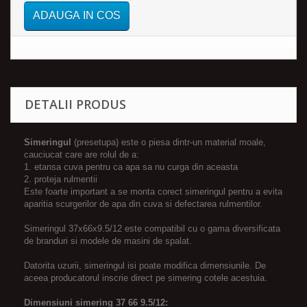
ADAUGA IN COS
DETALII PRODUS
Simeringul
(presetupa) este o piesa dintr-un material moale,
cauciucat care are rolul de a:
1. etansa cuva pentru ca apa sa nu curga din aceasta
2. proteja rulmentii
Este foarte important a se monta corect simeringul pentru a evita
aparitia scurgerilor de apa din cuva si defectarea rulmentilor.
Simeringul 37x66x9.5/12 este compatibil cu o gama diversificata
de branduri si modele de masini de spalat.
Datorita uzurii, simeringul isi poate modifica dimensiunile. De
aceea producatorul inscrie direct pe simering cotele acestuia.
Dimensiuni simering 37 66 9.5/12: