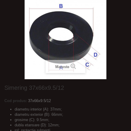
Mareste
Simering 37x66x9.5/12
Cod produs:
37x66x9.5/12
diametru interior (A): 37mm;
diametru exterior (B): 66mm;
grosime (C): 9.5mm;
dubla etansare (D): 12mm;
rol: protectie rulmenti