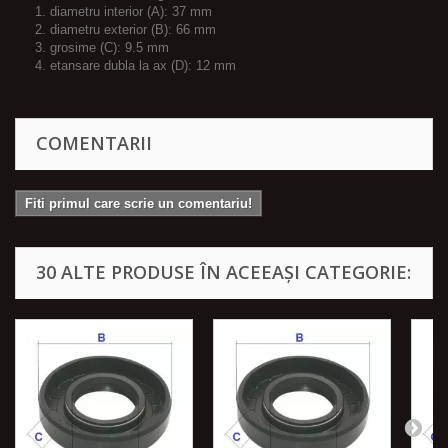
1. diametru interior (A): 37 mm
2. diametru exterior (B): 66 mm
3. grosime (C): 9.5 mm
4. etansare dubla la ax (D): 12 mm
COMENTARII
Fiti primul care scrie un comentariu!
30 ALTE PRODUSE ÎN ACEEAȘI CATEGORIE: