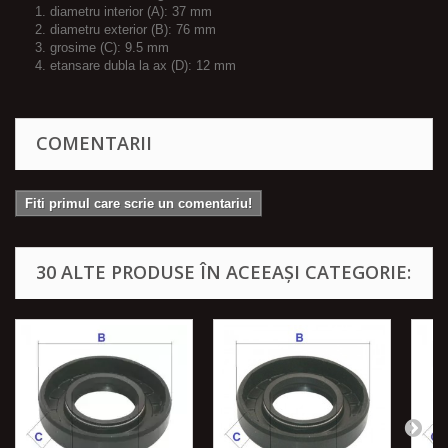
1. diametru interior (A): 37 mm
2. diametru exterior (B): 76 mm
3. grosime (C): 9.5 mm
4. etansare dubla la ax (D): 12 mm
COMENTARII
Fiti primul care scrie un comentariu!
30 ALTE PRODUSE ÎN ACEEAȘI CATEGORIE: