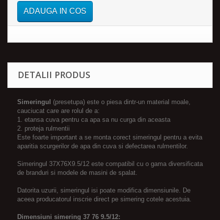
ADAUGA IN COS
DETALII PRODUS
Simeringul
(presetupa) este o piesa dintr-un material moale,
cauciucat care are rolul de a:
1. etansa cuva pentru ca apa sa nu curga din aceasta
2. proteja rulmentii
Este foarte important a se monta corect simeringul pentru a evita
aparitia scurgerilor de apa din cuva si defectarea rulmentilor.
Simeringul 37X76X9.5/12 este compatibil cu o gama diversificata
de branduri si modele de masini de spalat.
Datorita uzurii, simeringul isi poate modifica dimensiunile. De
aceea producatorul inscrie direct pe simering cotele acestuia.
Dimensiuni simering 37 76 9.5/12: