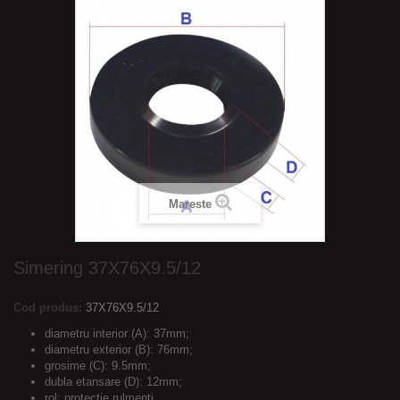
Mareste
Simering 37X76X9.5/12
Cod produs:
37X76X9.5/12
diametru interior (A): 37mm;
diametru exterior (B): 76mm;
grosime (C): 9.5mm;
dubla etansare (D): 12mm;
rol: protectie rulmenti